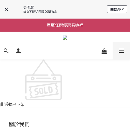
英國潔
開啟APP
購物滿$690免運
首次下載APP送100購物金
單瓶任選優惠看這裡
購物滿$690免運
購物滿$690免運
此活動已下架
關於我們