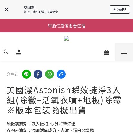
英國潔
開啟APP
購物滿$690免運
首次下載APP送100購物金
單瓶任選優惠看這裡
購物滿$690免運
購物滿$690免運
分享到
英國潔Astonish瞬效捷淨3入
組(除黴+活氧衣噴+地板)除霉
※版本包裝隨機出貨
除黴清潔劑：深入黴根~快速打擊汙垢
衣物去漬劑：添加活氧成分，去漬、漂白又增豔