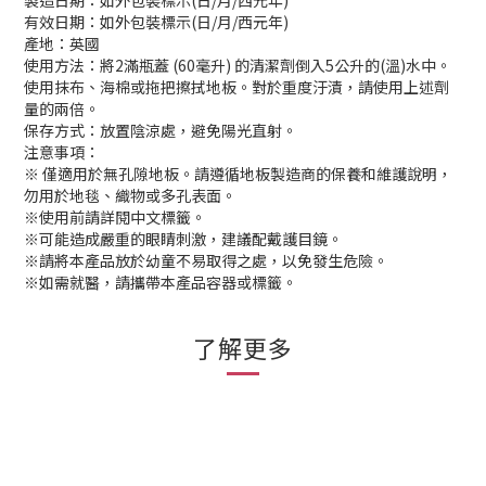
製造日期：如外包裝標示(日/月/西元年)
有效日期：如外包裝標示(日/月/西元年)
產地：英國
使用方法：將2滿瓶蓋 (60毫升) 的清潔劑倒入5公升的(溫)水中。
使用抹布、海棉或拖把擦拭地板。對於重度汙漬，請使用上述劑
量的兩倍。
保存方式：放置陰涼處，避免陽光直射。
注意事項：
※ 僅適用於無孔隙地板。請遵循地板製造商的保養和維護說明，
勿用於地毯、織物或多孔表面。
※使用前請詳閱中文標籤。
※可能造成嚴重的眼睛刺激，建議配戴護目鏡。
※請將本產品放於幼童不易取得之處，以免發生危險。
※如需就醫，請攜帶本產品容器或標籤。
了解更多