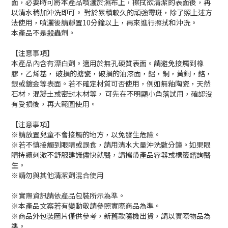
面，必要時可將本產品噴灑於濕布上，擦拭欲清潔的表面後，再
以清水稍加沖洗即可。 對於累積較久的頑強霉斑，除了照上述方
法使用，噴灑後請靜置10分鐘以上，再來進行擦拭和沖洗。
本產品不是殺蟲劑。
【注意事項】
本產品內含有漂白劑。適用於無孔硬質表面。請避免接觸到橡
膠，乙烯基， 破損的搪瓷，破損的油漆面，鋁，銅，黃銅，鉻，
銀或鍍金等表面。若不確定材質可否使用，例如無釉陶瓷，天然
石材，混凝土或密封木材等， 可先在不明顯小角落試用，確認沒
有受損後，再大範圍使用。
【注意事項】
※請放置兒童不會接觸的地方，以免發生危險。
※若不慎接觸到眼睛或誤食，請用清水大量沖洗數分鐘。如果眼
睛持續刺激不舒服建議儘快就醫，請攜帶產品容器或標籤諮詢醫
生。
※請勿與其他清潔劑混合使用
※實際資訊請依產品包裝所示為準。
※本產品文案若有變動敬請參照實際商品為準。
※商品外包裝圖片僅供參考，新舊款隨機出貨，請以實際物品為
準。