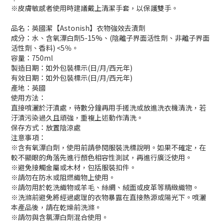
※皮膚敏感者使用時建議戴上清潔手套，以保護雙手。
品名：英國潔【Astonish】衣物強效去漬劑
成分：水、含氧漂白劑5-15%、(陰離子界面活性劑、非離子界面
活性劑、香料) <5％。
容量：750ml
製造日期：如外包裝標示(日/月/西元年)
有效日期：如外包裝標示(日/月/西元年)
產地：英國
使用方法：
直接噴灑於汙漬處，待數分鐘再用手搓洗或放進洗衣機清洗，若
汙漬污染過久且頑強，重複上述動作清洗。
保存方式：放置陰涼處
注意事項：
※含有氧漂白劑，使用前請參閱服裝洗標說明。如果不確定，在
較不顯眼的角落先進行顏色相容性測試，再進行廣泛使用。
※避免接觸金屬或木材，包括服裝扣件。
※請勿在防水或阻燃織物上使用。
※請勿用於乾洗織物或羊毛、絲綢、絨面或皮革等精緻織物。
※洗滌前避免將經過處理的衣物暴露在直接熱源或陽光下。噴灑
本產品後，請在乾燥前洗滌。
※請勿與含氯漂白劑混合使用。