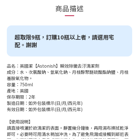
商品描述
超取限9瓶，訂購10瓶以上者，請選用宅
配。謝謝
品名：英國潔【Astonish】瞬效除黴去汙清潔劑
成分：水、次氯酸鈉、氫氧化鈉、月桂醇聚醚硫酸酯鈉鹽、月桂
基胺氧化物。
容量：750ml
產地：英國
保存期限：2年
製造日期：如外包裝標示(日/月/西元年)
有效日期：如外包裝標示(日/月/西元年)
【使用說明】
請直接噴灑於欲清潔的表面。靜置幾分鐘後，再用濕布擦拭乾淨
即可。必要時可用清水稍加沖洗。為了避免飛濺或接觸到鄰近表