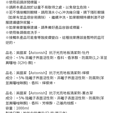
※使用前請詳閱標籤。
※請將本產品放於幼童不易取得之處，以免發生危險。
※若不慎接觸到眼睛，請用清水小心沖洗幾分鐘，摘下隱形眼鏡
（如果有並且很容易摘除），繼續沖洗。如果眼睛持續刺激不舒
服建議儘快就醫。
※如果需要醫療建議，請準備好產品容器或標籤。
※使用後請徹底洗手。
※接觸本產品可能會導致皮膚變白，這種效果應該是暫時的且可
逆的。
品名：英國潔【Astonish】抗汙光亮地板清潔劑-牡丹
成分：< 5% 非離子界面活性劑，香料、香茅醇、防腐劑(1,2-苯並
異噻唑-3(2H)-酮)。
品名：英國潔【Astonish】抗汙光亮地板清潔劑-檸檬
成分：< 5% 陰離子界面活性劑、非離子界面活性劑、防腐劑(苯
並異噻唑啉酮)、香料、檸檬烯。
品名：英國潔【Astonish】抗汙光亮地板清潔劑-薰衣草
成分：< 5% 陰離子表面活性劑、非離子表面活性劑、防腐劑(苯
並異噻唑啉酮)、香料、芳樟醇、己基肉桂醛。
容量：1000ml