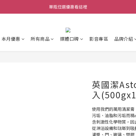
單瓶任選優惠看這裡
購物滿$690免運
購物滿$690免運
本月優惠
所有商品
媒體口碑
影音專區
品牌介紹
英國潔Ast
入(500gx1
使用我們的萬用清潔膏
污垢、油脂和污垢而精
含刺激性化學物質，因
從淋浴設備和琺瑯到吸
灌漿、門、玻璃、塑膠