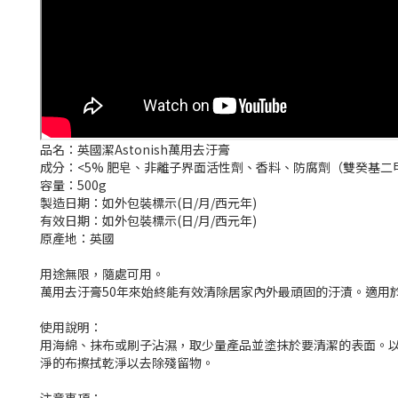
品名：英國潔Astonish萬用去汙膏
成分：<5% 肥皂、非離子界面活性劑、香料、防腐劑（雙癸基
容量：500g
製造日期：如外包裝標示(日/月/西元年)
有效日期：如外包裝標示(日/月/西元年)
原產地：英國
用途無限，隨處可用。
萬用去汙膏50年來始終能有效清除居家內外最頑固的汙漬。適用
使用說明：
用海綿、抹布或刷子沾濕，取少量產品並塗抹於要清潔的表面。
淨的布擦拭乾淨以去除殘留物。
注意事項：