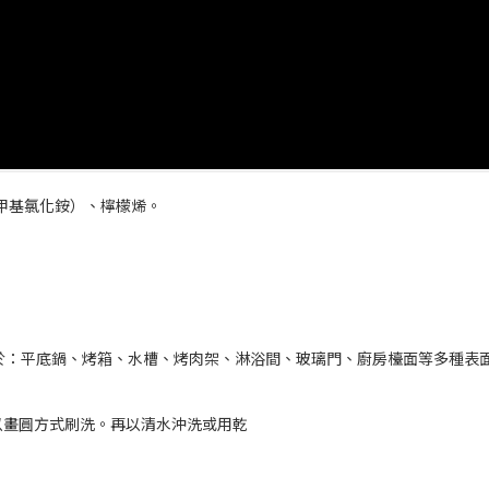
二甲基氯化銨）、檸檬烯。
於：平底鍋、烤箱、水槽、烤肉架、淋浴間、玻璃門、廚房檯面等多種表
以畫圓方式刷洗。再以清水沖洗或用乾