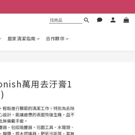
居家清潔指南
合作夥伴
立即購買
onish萬用去汙膏1
)
，輕鬆進行艱鉅的清潔工作。特別為去除
心設計，能讓疲憊的表面恢復生機，且不
此無需戴手套。
塵器，包括吸塵器、花園工具、水龍頭、
、鋼鐵、原木燃燒器、肥皂污垢等，其無