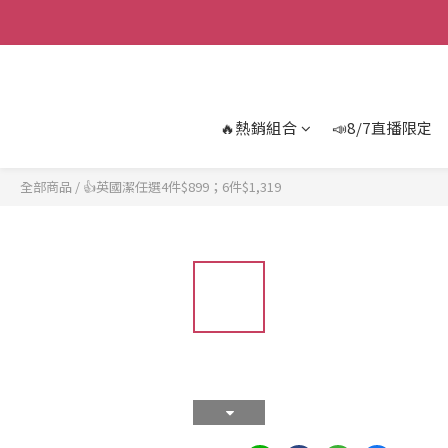
🔥熱銷組合
📣8/7直播限定
全部商品
/
👍英國潔任選4件$899；6件$1,319