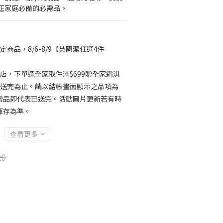
正家庭必備的必需品。
定商品，8/6-8/9【英國潔任選4件
店，下單選全家取件滿$699贈全家霜淇
，送完為止。請以結帳畫面顯示之品項為
贈品即代表已送完。活動圖片更新若有時
庫存為準。
查看更多
20