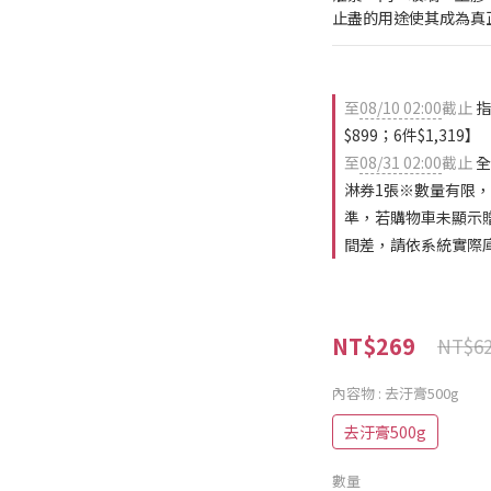
止盡的用途使其成為真
至
08/10 02:00
截止
指
$899；6件$1,319】
至
08/31 02:00
截止
全
淋券1張※數量有限
準，若購物車未顯示
間差，請依系統實際
NT$269
NT$6
內容物
: 去汙膏500g
去汙膏500g
數量