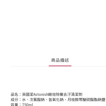
商品描述
品名：英國潔Astonish瞬效除黴去汙清潔劑
成分：水、次氯酸鈉、氫氧化鈉、月桂醇聚醚硫酸酯鈉鹽
容量：750ml