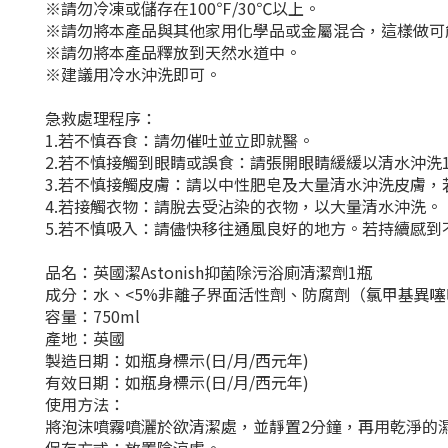
※請勿冷凍或儲存在100℉/30℃以上。
※請勿將本產品與其他家用化學品或金屬混合，這樣做可
※請勿將本產品釋放到天然水道中。
※建議用冷水沖洗即可。
急救處理程序：
1.若不慎吞食：請勿催吐並立即就醫。
2.若不慎接觸到眼睛或誤食：請張開眼睛緩緩以清水沖洗
3.若不慎接觸皮膚：請以中性肥皂及大量清水沖洗皮膚
4.若接觸衣物：請脫去受沾染的衣物，以大量清水沖洗。
5.若不慎吸入：請儘快移往通風良好的地方。若持續感到
品名：英國潔Astonish抑菌除污浴廁清潔劑1瓶
成分：水、<5%非離子界面活性劑、防腐劑（氯甲基異
容量：750ml
產地：英國
製造日期：如瓶身標示(日/月/西元年)
有效日期：如瓶身標示(日/月/西元年)
使用方法：
將泡沫噴霧噴灑於欲清潔處，並靜置2分鐘，再用乾淨的