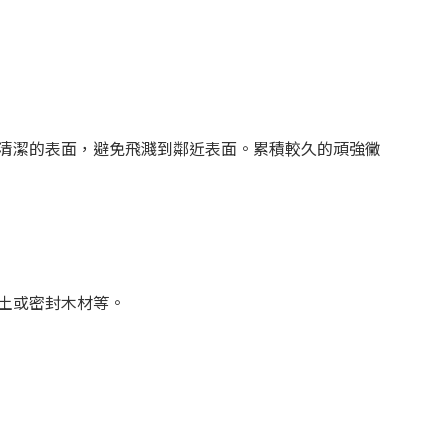
清潔的表面，避免飛濺到鄰近表面。累積較久的頑強黴
土或密封木材等。