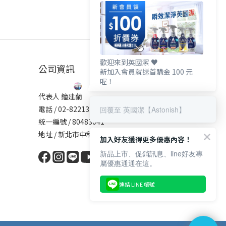
歡迎來到英國潔 ♥️
公司資訊
新加入會員就送首購金 100 元
喔！
代表人 鐘建蘭
電話 / 02-82213137
回覆至 英國潔【Astonish】
統一編號 / 80483041
地址 / 新北市中和區中原街101號5樓
加入好友獲得更多優惠內容！
新品上市、促銷訊息、line好友專
屬優惠通通在這。
連結 LINE 帳號