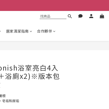
居家清潔指南
合作夥伴
立即購買
onish浴室亮白4入
2＋浴廁x2)※版本包
貨
黴根
、皂垢和尿垢