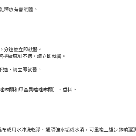
能釋放有害氣體。
15分鐘並立即就醫。
，若持續感到不適，請立即就醫。
不適，請立即就醫。
噻唑啉酮和甲基異噻唑啉酮）、香料。
濕布或用水沖洗乾淨。遇頑強水垢或水漬，可重複上述步驟噴灑