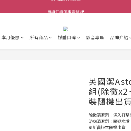
單瓶任選優惠看這裡
購物滿$690免運
購物滿$690免運
本月優惠
所有商品
媒體口碑
影音專區
品牌介紹
英國潔Ast
組(除黴x
裝隨機出
除黴清潔劑：深入打擊
浴廁清潔劑：擊退水垢
※新舊版本隨機出貨