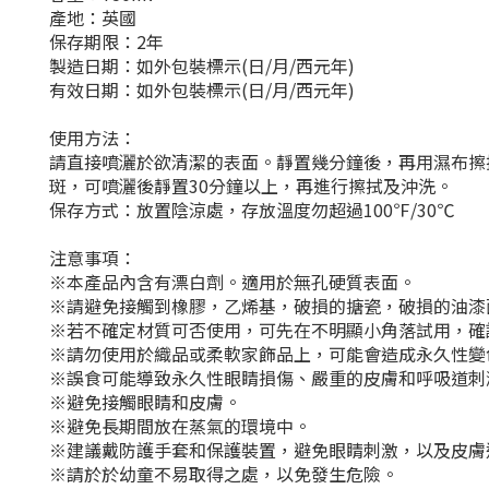
產地：英國
保存期限：2年
製造日期：如外包裝標示(日/月/西元年)
有效日期：如外包裝標示(日/月/西元年)
使用方法：
請直接噴灑於欲清潔的表面。靜置幾分鐘後，再用濕布擦
斑，可噴灑後靜置30分鐘以上，再進行擦拭及沖洗。
保存方式：放置陰涼處，存放溫度勿超過100℉/30℃
注意事項：
※本產品內含有漂白劑。適用於無孔硬質表面。
※請避免接觸到橡膠，乙烯基，破損的搪瓷，破損的油漆
※若不確定材質可否使用，可先在不明顯小角落試用，確
※請勿使用於織品或柔軟家飾品上，可能會造成永久性變
※誤食可能導致永久性眼睛損傷、嚴重的皮膚和呼吸道刺
※避免接觸眼睛和皮膚。
※避免長期間放在蒸氣的環境中。
※建議戴防護手套和保護裝置，避免眼睛刺激，以及皮膚
※請於於幼童不易取得之處，以免發生危險。