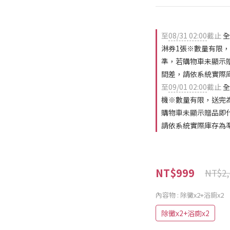
至
08/31 02:00
截止
全
淋券1張※數量有限
準，若購物車未顯示
間差，請依系統實際
至
09/01 02:00
截止
全
機※數量有限，送完
購物車未顯示贈品即
請依系統實際庫存為
NT$999
NT$2,
內容物
: 除黴x2+浴廁x2
除黴x2+浴廁x2