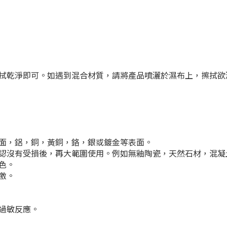
拭乾淨即可。如遇到混合材質，請將產品噴灑於濕布上，擦拭欲
面，鋁，銅，黃銅，鉻，銀或鍍金等表面。
認沒有受損後，再大範圍使用。例如無釉陶瓷，天然石材，混凝
色。
激。
過敏反應。