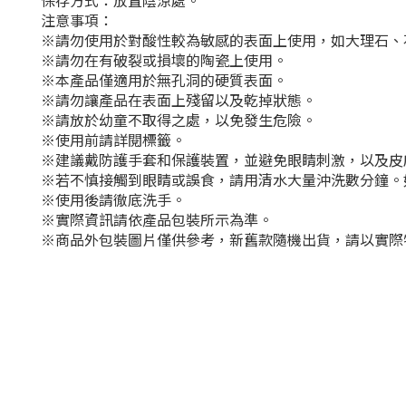
保存方式：放置陰涼處。
注意事項：
※請勿使用於對酸性較為敏感的表面上使用，如大理石、
※請勿在有破裂或損壞的陶瓷上使用。
※本產品僅適用於無孔洞的硬質表面。
※請勿讓產品在表面上殘留以及乾掉狀態。
※請放於幼童不取得之處，以免發生危險。
※使用前請詳閱標籤。
※建議戴防護手套和保護裝置，並避免眼睛刺激，以及皮
※若不慎接觸到眼睛或誤食，請用清水大量沖洗數分鐘。
※使用後請徹底洗手。
※實際資訊請依產品包裝所示為準。
※商品外包裝圖片僅供參考，新舊款隨機出貨，請以實際