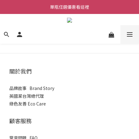
單瓶任選優惠看這裡
購物滿$690免運
購物滿$690免運
關於我們
品牌故事 Brand Story
英國潔台灣總代理
綠色友善 Eco Care
顧客服務
常見問題 FAQ