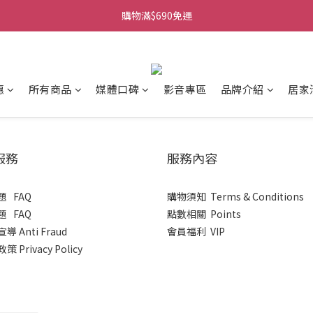
購物滿$690免運
購物滿$690免運
單瓶任選優惠看這裡
購物滿$690免運
惠
所有商品
媒體口碑
影音專區
品牌介紹
居家
服務
服務內容
 FAQ
購物須知 Terms & Conditions
 FAQ
點數相關 Points
導 Anti Fraud
會員福利 VIP
 Privacy Policy